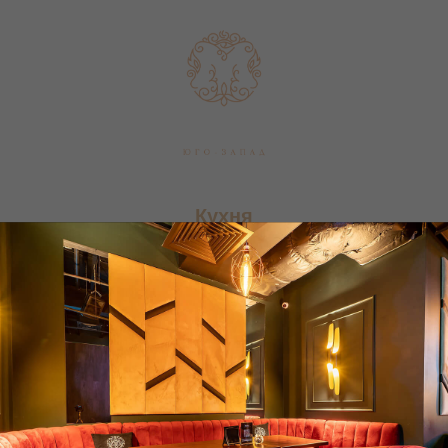
Кухня
Бар
Алкогольный бар
Винная карта
Паровые коктейли