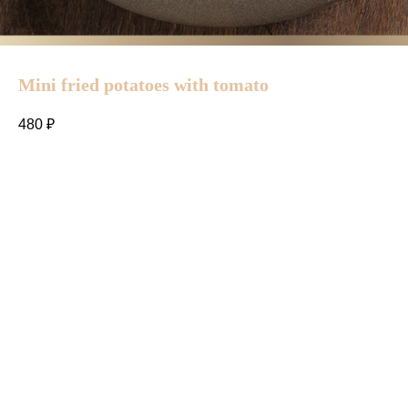
Mini fried potatoes with tomato
480
₽