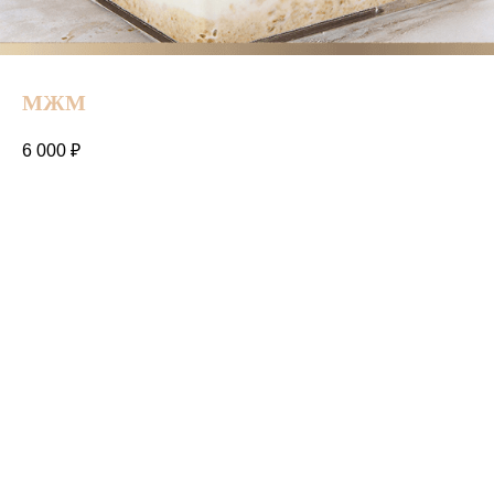
МЖМ
6 000
₽