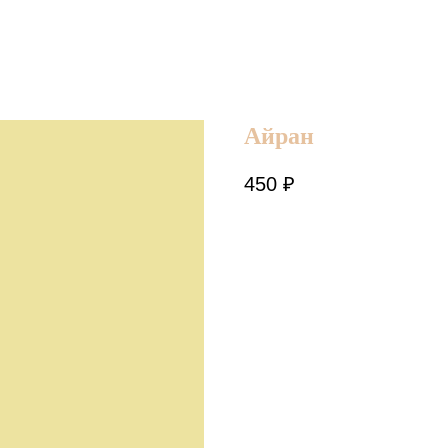
Айран
450
₽