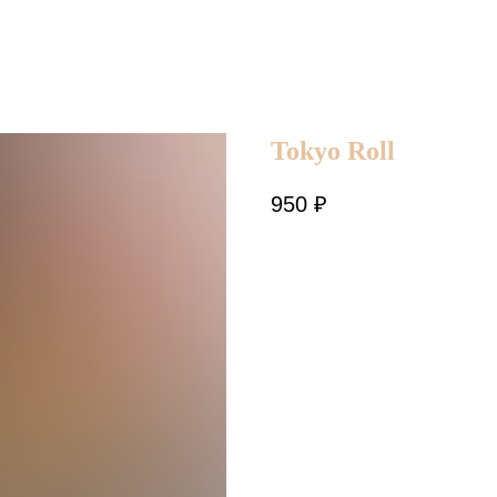
Tokyo Roll
950
₽